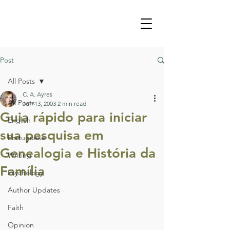
Post
All Posts
C. A. Ayres
All Posts
Jun 13, 2003
2 min read
Guia rápido para iniciar
English
sua pesquisa em
Portuguese
Genealogia e História da
Writing
Família
Psychology
Author Updates
Faith
Opinion