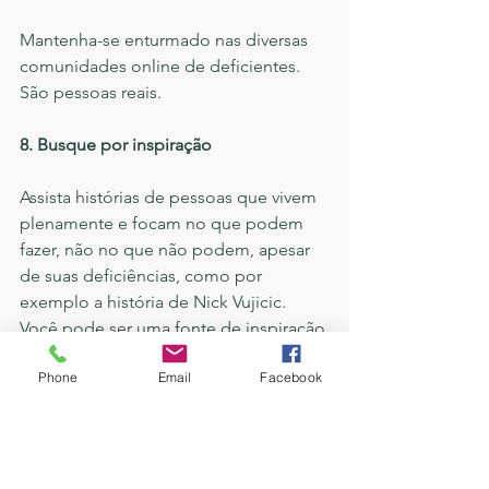
Mantenha-se enturmado nas diversas 
comunidades online de deficientes. 
São pessoas reais.
8. Busque por inspiração
Assista histórias de pessoas que vivem 
plenamente e focam no que podem 
fazer, não no que não podem, apesar 
de suas deficiências, como por 
exemplo a história de Nick Vujicic. 
Você pode ser uma fonte de inspiração 
a outras pessoas.
Phone
Email
Facebook
Faça seu melhor, afinal, na grande 
maioria dos casos, você não escolheu 
ser portador de deficiências. 
Congratule-se por suas vitórias e 