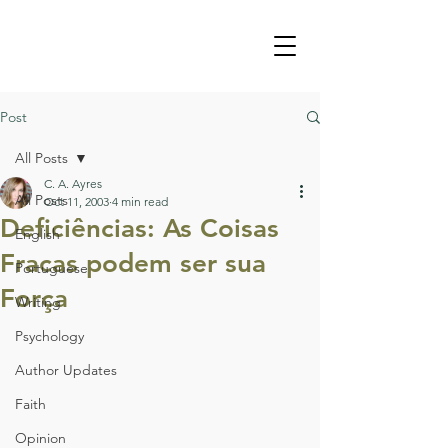
Post
All Posts
C. A. Ayres
All Posts
Oct 11, 2003
4 min read
Deficiências: As Coisas
English
Fracas podem ser sua
Portuguese
Força
Writing
Psychology
Author Updates
Faith
Opinion