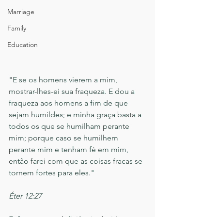
Marriage
Family
Education
"E se os homens vierem a mim, 
mostrar-lhes-ei sua fraqueza. E dou a 
fraqueza aos homens a fim de que 
sejam humildes; e minha graça basta a 
todos os que se humilham perante 
mim; porque caso se humilhem 
perante mim e tenham fé em mim, 
então farei com que as coisas fracas se 
tornem fortes para eles."
Éter 12:27