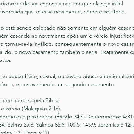
ivorciar de sua esposa a não ser que ela seja infiel.
divorciada que se casa novamente, comete adultério.
eo está sendo colocado não somente em alguém casand
ém casando-se novamente após um divórcio injustificáve
rcio tornar-se-ia inválido, consequentemente o novo ca
 válido, o novo casamento também o seria. Exatamente c
poca.
a se abuso físico, sexual, ou severo abuso emocional se
divórcio, e possivelmente um segundo casamento. 
com certeza pela Bíblia: 
divórcio (Malaquias 2:16). 
icordioso e perdoador. (Êxodo 34:6; Deuteronômio 4:31;
34; Salmo 25:8; Salmos 86:5; 100:5; 145:9; Jeremias 3:12; 
ntios 1:3; Tiago 5:11)