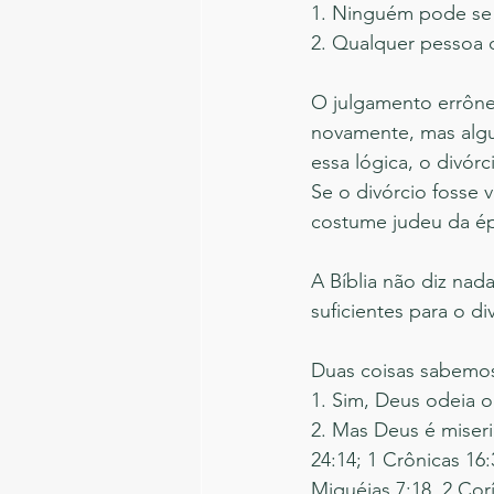
1. Ninguém pode se d
2. Qualquer pessoa 
O julgamento errôn
novamente, mas algu
essa lógica, o divó
Se o divórcio fosse
costume judeu da é
A Bíblia não diz nad
suficientes para o 
Duas coisas sabemos 
1. Sim, Deus odeia o 
2. Mas Deus é miser
24:14; 1 Crônicas 16:
Miquéias 7:18, 2 Corí