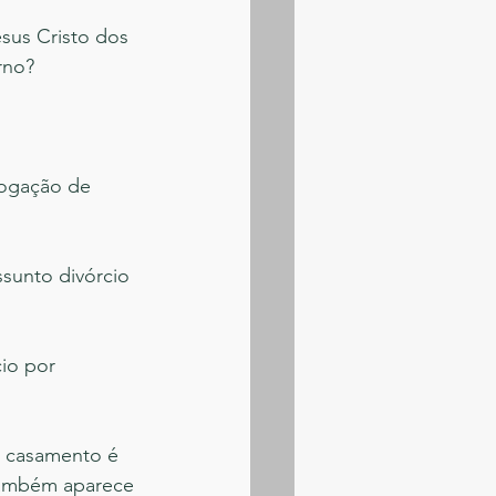
sus Cristo dos 
rno?
vogação de 
sunto divórcio 
io por 
 casamento é 
 também aparece 