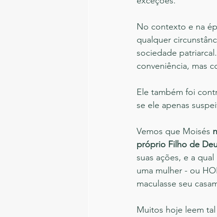
exceções.
No contexto e na ép
qualquer circunstânc
sociedade patriarca
conveniência, mas co
Ele também foi cont
se ele apenas suspei
Vemos que Moisés 
n
próprio Filho de De
suas ações, e a qual
uma mulher - ou HOM
maculasse seu casame
Muitos hoje leem ta