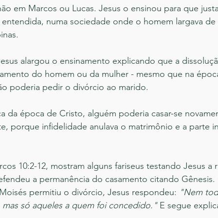
ão em Marcos ou Lucas. Jesus o ensinou para que justa
 entendida, numa sociedade onde o homem largava de 
inas.
 Jesus alargou o ensinamento explicando que a dissoluç
amento do homem ou da mulher - mesmo que na época a
ão poderia pedir o divórcio ao marido. 
a da época de Cristo, alguém poderia casar-se novame
te, porque infidelidade anulava o matrimônio e a parte i
cos 10:2-12, mostram alguns fariseus testando Jesus a re
defendeu a permanência do casamento citando Gênesis
oisés permitiu o divórcio, Jesus respondeu: 
"Nem tod
, mas só aqueles a quem foi concedido."
 E segue explic