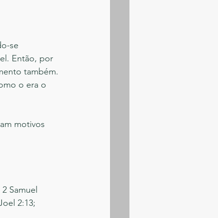
o-se 
l. Então, por 
samento também. 
omo o era o 
riam motivos 
 2 Samuel 
Joel 2:13; 