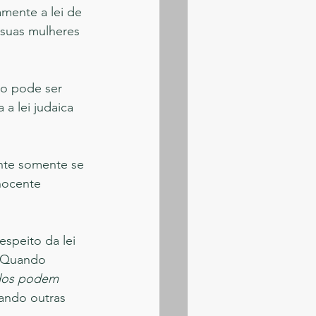
mente a lei de 
suas mulheres 
ão pode ser 
 lei judaica 
nte somente se 
nocente 
speito da lei 
. Quando 
os podem 
ando outras 