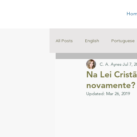
Hom
All Posts
English
Portuguese
C. A. Ayres
Jul 7, 
Family
Education
Na Lei Crist
novamente?
Updated:
Mar 26, 2019