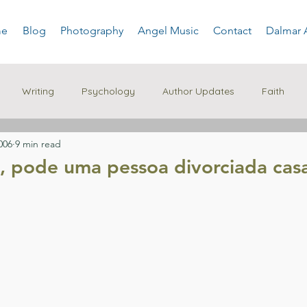
e
Blog
Photography
Angel Music
Contact
Dalmar 
Writing
Psychology
Author Updates
Faith
2006
9 min read
ã, pode uma pessoa divorciada casa