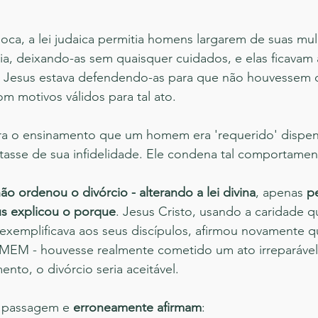
oca, a lei judaica permitia homens largarem de suas mu
ia, deixando-as sem quaisquer cuidados, e elas ficavam 
l. Jesus estava defendendo-as para que não houvessem d
m motivos válidos para tal ato. 
ra o ensinamento que um homem era 'requerido' dispen
tasse de sua infidelidade. Ele condena tal comportamen
ão ordenou o divórcio - alterando a lei divina
, apenas 
pe
us explicou o porque
. Jesus Cristo, usando a caridade 
 exemplificava aos seus discípulos, afirmou novamente 
EM - houvesse realmente cometido um ato irreparável
nto, o divórcio seria aceitável. 
l passagem e 
erroneamente afirmam
: