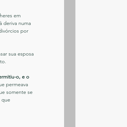
lheres em 
à deriva numa 
ivórcios por 
sar sua esposa 
to.
rmitiu-o, e o 
que permeava 
que somente se 
 que 