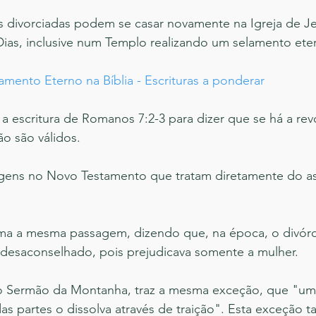
divorciadas podem se casar novamente na Igreja de Je
Dias, inclusive num Templo realizando um selamento ete
mento Eterno na Bíblia - Escrituras a ponderar
 a escritura de Romanos 7:2-3 para dizer que se há a re
o são válidos. 
agens no Novo Testamento que tratam diretamente do as
irma a mesma passagem, dizendo que, na época, o divórc
 desaconselhado, pois prejudicava somente a mulher.
no Sermão da Montanha, traz a mesma exceção, que "um
as partes o dissolva através de traição". Esta exceção