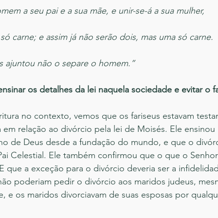
omem a seu pai e a sua mãe, e unir-se-á a sua mulher,
só carne; e assim já não serão dois, mas uma só carne.
s ajuntou não o separe o homem.” 
ensinar os detalhes da lei naquela sociedade e evitar o f
itura no contexto, vemos que os fariseus estavam testa
a em relação ao divórcio pela lei de Moisés. Ele ensinou
no de Deus desde a fundação do mundo, e que o divórci
i Celestial. Ele também confirmou que o que o Senhor 
que a exceção para o divórcio deveria ser a infidelidad
não poderiam pedir o divórcio aos maridos judeus, mes
e, e os maridos divorciavam de suas esposas por qualqu