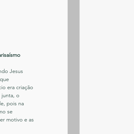
arisaísmo
ndo Jesus 
 que 
o era criação 
junta, o 
e, pois na 
mo se 
er motivo e as 