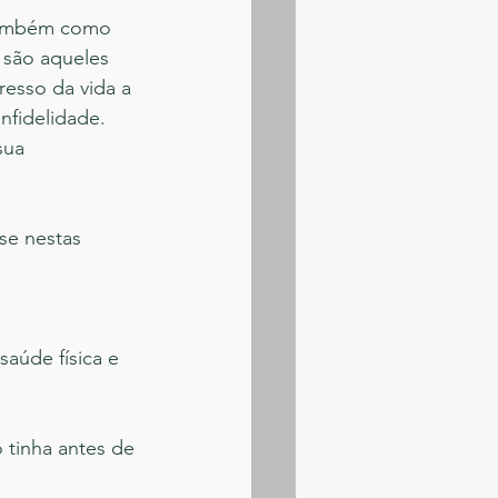
também como 
 são aqueles 
esso da vida a 
fidelidade. 
sua 
e nestas 
aúde física e 
tinha antes de 