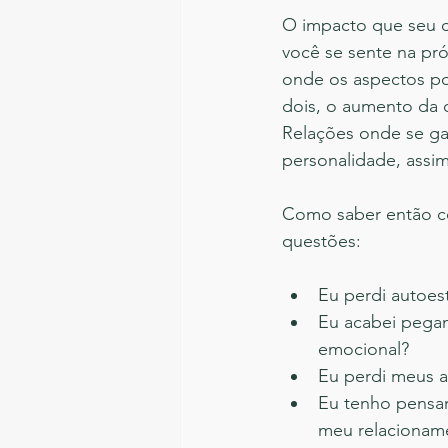
O impacto que seu 
você se sente na pr
onde os aspectos po
dois, o aumento da 
Relações onde se ga
personalidade, assim
Como saber então c
questões:
Eu perdi autoes
Eu acabei pegan
emocional?  
Eu perdi meus a
Eu tenho pensam
meu relacionam