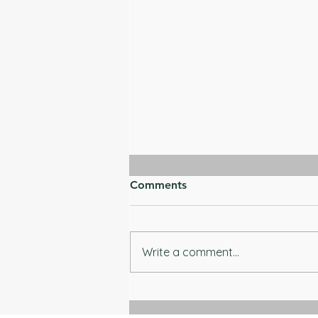
Comments
Write a comment...
The Lamp Meant for the
Highest Room