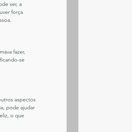
de ser, a 
uver força 
ssoa.
mava fazer, 
ificando-se 
outros aspectos 
ia, pode ajudar 
liz, o que 