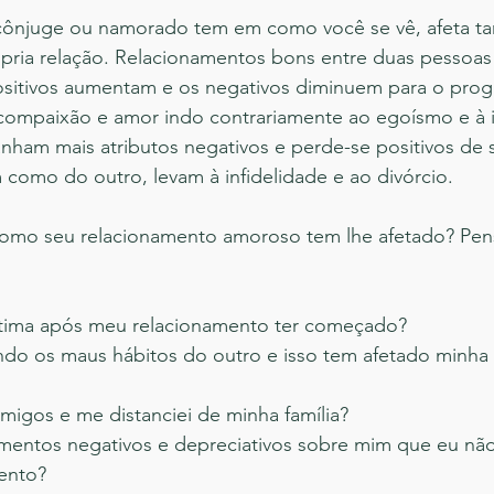
cônjuge ou namorado tem em como você se vê, afeta 
ópria relação. Relacionamentos bons entre duas pessoas
sitivos aumentam e os negativos diminuem para o progr
compaixão e amor indo contrariamente ao egoísmo e à in
nham mais atributos negativos e perde-se positivos de 
 como do outro, levam à infidelidade e ao divórcio.
omo seu relacionamento amoroso tem lhe afetado? Pens
tima após meu relacionamento ter começado?  
do os maus hábitos do outro e isso tem afetado minha s
migos e me distanciei de minha família?  
entos negativos e depreciativos sobre mim que eu não 
ento? 