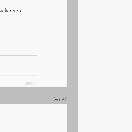
aliar seu 
See All