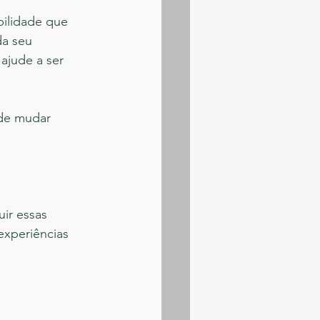
bilidade que 
a seu 
ajude a ser 
de mudar 
ir essas 
experiências 