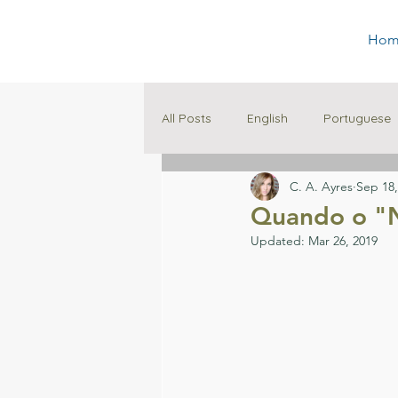
Hom
All Posts
English
Portuguese
C. A. Ayres
Sep 18,
Family
Education
Quando o "
Updated:
Mar 26, 2019