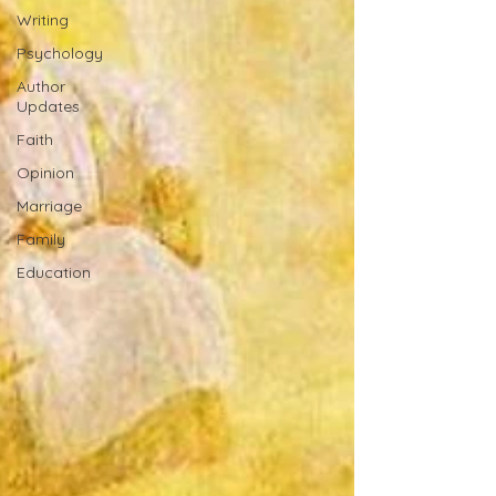
Writing
Psychology
Author
Updates
Faith
Opinion
Marriage
Family
Education