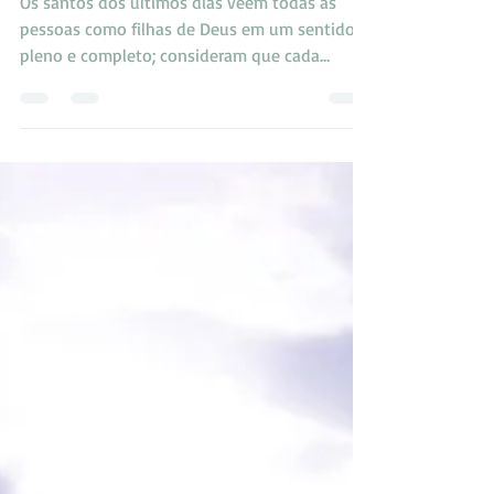
Ser UM com Deus
Os santos dos últimos dias veem todas as
pessoas como filhas de Deus em um sentido
pleno e completo; consideram que cada
pessoa é divina...