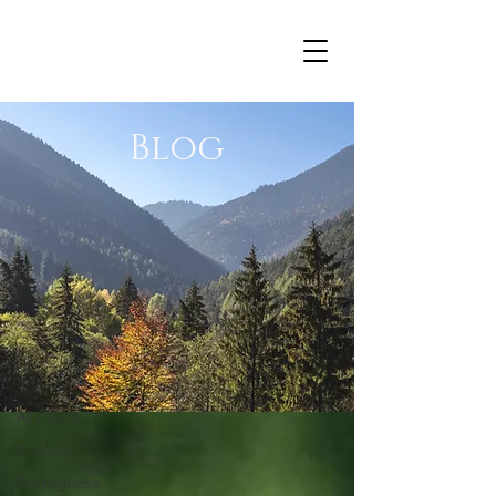
Blog
Blog
All Posts
All Posts
English
Portuguese