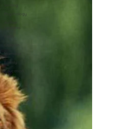
Writing
Psychology
Author
Updates
Faith
Opinion
Marriage
Family
Education