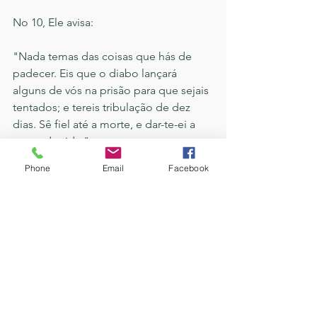
No 10, Ele avisa:
"Nada temas das coisas que hás de 
padecer. Eis que o diabo lançará 
alguns de vós na prisão para que sejais 
tentados; e tereis tribulação de dez 
dias. Sê fiel até a morte, e dar-te-ei a 
coroa da vida."
Phone
Email
Facebook
Esta é uma das passagens mais 
sublimes do Apocalipse.
#faith
#Portuguese
Portuguese
Faith