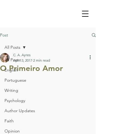
Post
All Posts
C. A. Ayres
All Posts
Apr 13, 2017
2 min read
O Primeiro Amor
English
Portuguese
Writing
Psychology
Author Updates
Faith
Opinion