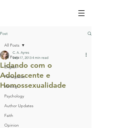
Post
All Posts
C. A. Ayres
All Posts
Sep 17, 2013
4 min read
Lidando com o
English
Adolescente e
Portuguese
Homossexualidade
Writing
Psychology
Author Updates
Faith
Opinion