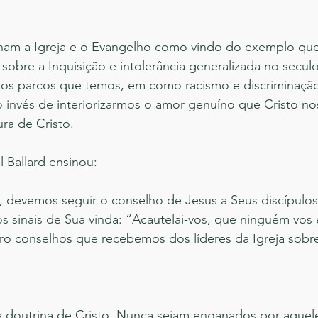
onam a Igreja e o Evangelho como vindo do exemplo qu
a sobre a Inquisição e intolerância generalizada no secul
tos parcos que temos, em como racismo e discriminação 
o invés de interiorizarmos o amor genuíno que Cristo no
ura de Cristo.
l Ballard ensinou:
s, devemos seguir o conselho de Jesus a Seus discípulo
s sinais de Sua vinda: “Acautelai-vos, que ninguém vos
ro conselhos que recebemos dos líderes da Igreja sobre 
 doutrina de Cristo. Nunca sejam enganados por aquel