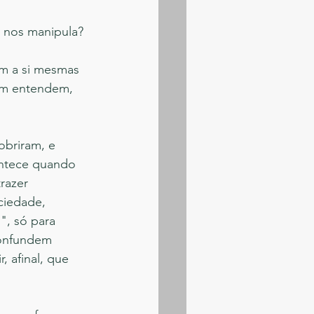
 nos manipula?
am a si mesmas 
em entendem, 
obriram, e 
ontece quando 
razer 
ciedade, 
", só para 
Confundem 
 afinal, que 