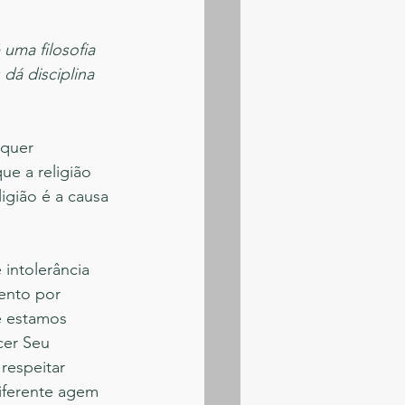
uma filosofia 
á disciplina 
lquer 
ue a religião 
igião é a causa 
intolerância 
ento por 
e estamos 
cer Seu 
respeitar 
iferente agem 