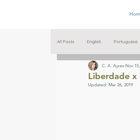
Hom
All Posts
English
Portuguese
C. A. Ayres
Nov 15,
Family
Education
Liberdade x
Updated:
Mar 26, 2019