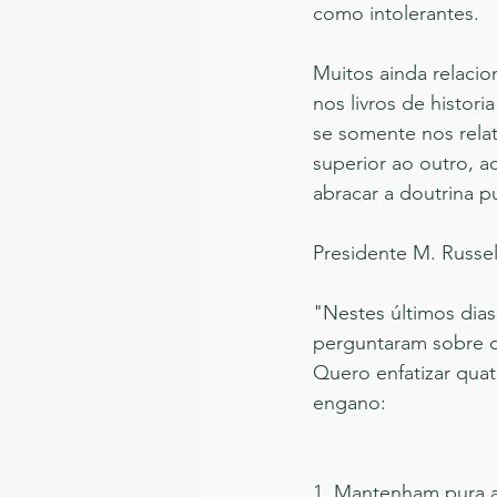
como intolerantes.
Muitos ainda relaci
nos livros de histori
se somente nos rela
superior ao outro, a
abracar a doutrina p
Presidente M. Russel
"Nestes últimos dia
perguntaram sobre o
Quero enfatizar quat
engano:
1. Mantenham pura a