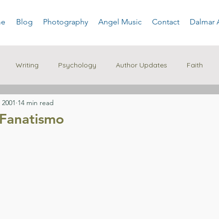
e
Blog
Photography
Angel Music
Contact
Dalmar 
Writing
Psychology
Author Updates
Faith
 2001
14 min read
 Fanatismo