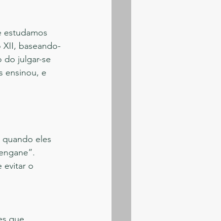
e estudamos 
o XII, baseando-
do julgar-se 
s ensinou, e 
s quando eles 
 engane”. 
evitar o 
es que 