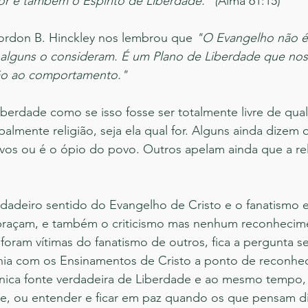
or é também o Espírito de Liberdade." (
Alma 61:15)
rdon B. Hinckley nos lembrou que 
"O Evangelho não é 
alguns o consideram. É um Plano de Liberdade que nos d
ção ao comportamento."
berdade como se isso fosse ser totalmente livre de qua
almente religião, seja ela qual for. Alguns ainda dizem q
vos ou é o ópio do povo. Outros apelam ainda que a rel
dadeiro sentido do Evangelho de Cristo e o fanatismo e 
braçam, e também o criticismo mas nenhum reconhecim
oram vítimas do fanatismo de outros, fica a pergunta s
nia com os Ensinamentos de Cristo a ponto de reconhe
ica fonte verdadeira de Liberdade e ao mesmo tempo, 
e, ou entender e ficar em paz quando os que pensam d