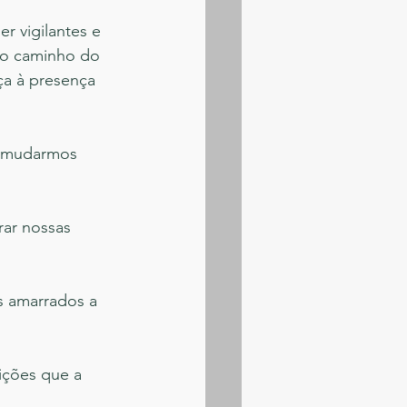
 vigilantes e 
no caminho do 
a à presença 
e mudarmos 
ar nossas 
 amarrados a 
ições que a 