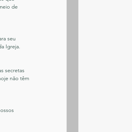
meio de 
ra seu 
 Igreja.
s secretas 
hoje não têm 
Nossos 