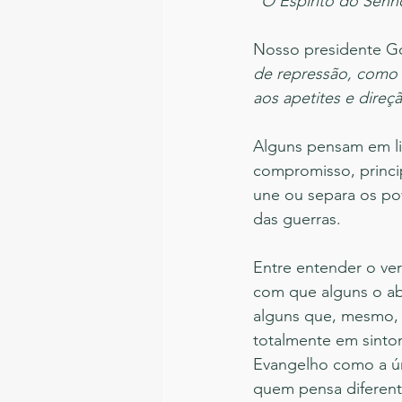
"O Espírito do Senh
Nosso presidente Go
de repressão, como 
aos apetites e dire
Alguns pensam em li
compromisso, princip
une ou separa os po
das guerras.
Entre entender o ver
com que alguns o a
alguns que, mesmo, f
totalmente em sinto
Evangelho como a ún
quem pensa diferent