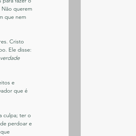
 para fazer o 
. Não querem 
mam que nem 
es. Cristo 
o. Ele disse: 
 verdade 
itos e 
vador que é 
 culpa; ter o 
 de perdoar e 
 que 