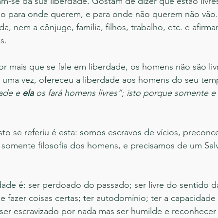
-se da sua liberdade. Gostam de dizer que estão livres
ão para onde querem, e para onde não querem não vão
da, nem a cônjuge, família, filhos, trabalho, etc. e afir
s. 
or mais que se fale em liberdade, os homens não são livr
, uma vez, ofereceu a liberdade aos homens do seu temp
ade e 
ela
 os fará homens livres”; isto porque somente e
sto se referiu é esta: somos escravos de vícios, preconce
omente filosofia dos homens, e precisamos de um Sal
dade é: ser perdoado do passado; ser livre do sentido da
e fazer coisas certas; ter autodomínio; ter a capacidade
 ser escravizado por nada mas ser humilde e reconhecer