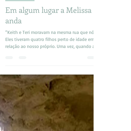
C. A. Ayres
May 17, 2017
4 min read
Portuguese
Em algum lugar a Melissa
anda
“Keith e Teri moravam na mesma rua que nós.
Eles tiveram quatro filhos perto de idade em
relação ao nosso próprio. Uma vez, quando a...