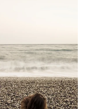
Chamado e Eleição & A
Ordenança do Lava-Pés
Tudo o que Deus faz é eterno O início de tudo
trouxe o único casamento realizado
diretamente por Deus que conhecemos, em
Gênesis 2:22-24:...