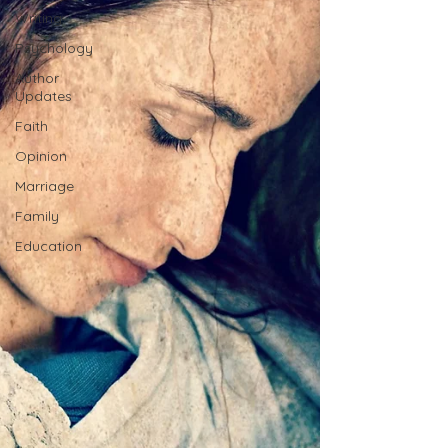
Writing
Psychology
Author
Updates
Faith
Opinion
Marriage
Family
Education