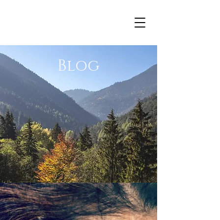
Blog
Blog
All Posts
All Posts
English
Portuguese