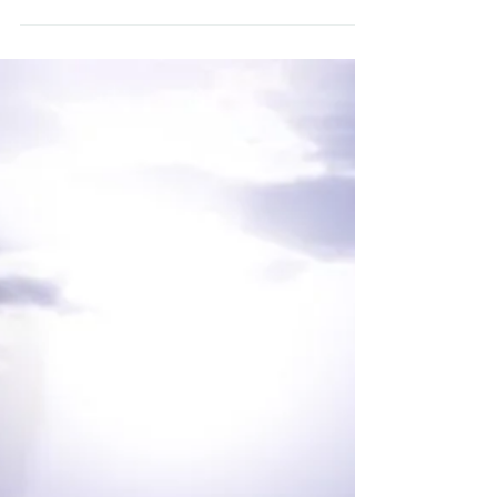
English
Resurrection and our
strength
In the world we live, we are judged by the
things we have. Some of us, less privileged
financially or that do not have status in the...